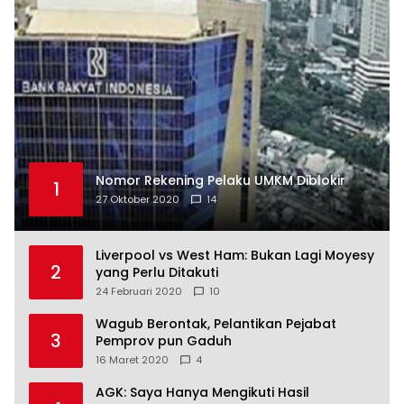
Nomor Rekening Pelaku UMKM Diblokir
1
27 Oktober 2020
14
Liverpool vs West Ham: Bukan Lagi Moyesy
2
yang Perlu Ditakuti
24 Februari 2020
10
Wagub Berontak, Pelantikan Pejabat
3
Pemprov pun Gaduh
16 Maret 2020
4
AGK: Saya Hanya Mengikuti Hasil