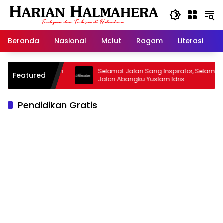
Langsung
ke
konten
Beranda
Nasional
Malut
Ragam
Literasi
H
Masjid Warisan
Selamat Jalan Sang Inspirator, Selamat
Featured
Jalan Abangku Yuslam Idris
Pendidikan Gratis