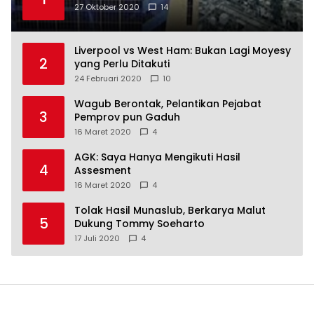
27 Oktober 2020
14
Liverpool vs West Ham: Bukan Lagi Moyesy
2
yang Perlu Ditakuti
24 Februari 2020
10
Wagub Berontak, Pelantikan Pejabat
3
Pemprov pun Gaduh
16 Maret 2020
4
AGK: Saya Hanya Mengikuti Hasil
4
Assesment
16 Maret 2020
4
Tolak Hasil Munaslub, Berkarya Malut
5
Dukung Tommy Soeharto
17 Juli 2020
4