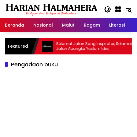
Langsung
ke
konten
Beranda
Nasional
Malut
Ragam
Literasi
H
sjid Warisan
Selamat Jalan Sang Inspirator, Selamat
Featured
Jalan Abangku Yuslam Idris
Pengadaan buku