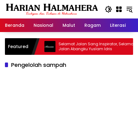
Langsung
ke
konten
Beranda
Nasional
Malut
Ragam
Literasi
H
sjid Warisan
Selamat Jalan Sang Inspirator, Selamat
Featured
Jalan Abangku Yuslam Idris
Pengelolah sampah