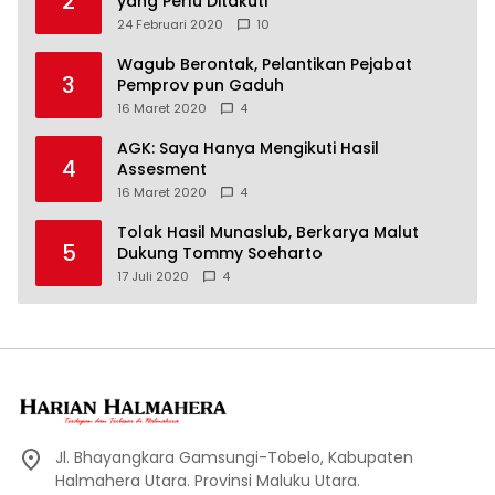
2
yang Perlu Ditakuti
24 Februari 2020
10
Wagub Berontak, Pelantikan Pejabat
3
Pemprov pun Gaduh
16 Maret 2020
4
AGK: Saya Hanya Mengikuti Hasil
4
Assesment
16 Maret 2020
4
Tolak Hasil Munaslub, Berkarya Malut
5
Dukung Tommy Soeharto
17 Juli 2020
4
Jl. Bhayangkara Gamsungi-Tobelo, Kabupaten
Halmahera Utara. Provinsi Maluku Utara.