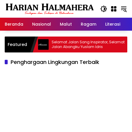
Langsung
ke
konten
Beranda
Nasional
Malut
Ragam
Literasi
H
id Warisan
Selamat Jalan Sang Inspirator, Selamat
Featured
Jalan Abangku Yuslam Idris
Penghargaan Lingkungan Terbaik