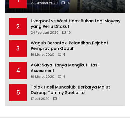
27 Oktober 2020
14
Liverpool vs West Ham: Bukan Lagi Moyesy
2
yang Perlu Ditakuti
24 Februari 2020
10
Wagub Berontak, Pelantikan Pejabat
3
Pemprov pun Gaduh
16 Maret 2020
4
AGK: Saya Hanya Mengikuti Hasil
4
Assesment
16 Maret 2020
4
Tolak Hasil Munaslub, Berkarya Malut
5
Dukung Tommy Soeharto
17 Juli 2020
4