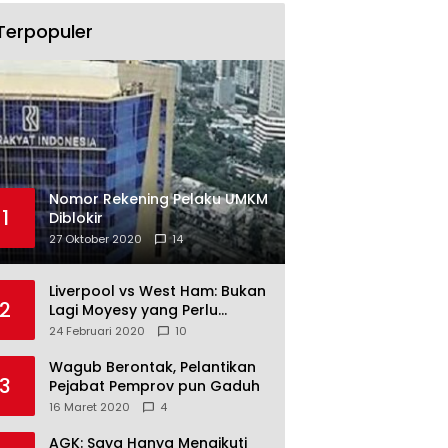
Terpopuler
Nomor Rekening Pelaku UMKM
1
Diblokir
27 Oktober 2020
14
Liverpool vs West Ham: Bukan
2
Lagi Moyesy yang Perlu
Ditakuti
24 Februari 2020
10
Wagub Berontak, Pelantikan
3
Pejabat Pemprov pun Gaduh
16 Maret 2020
4
AGK: Saya Hanya Mengikuti