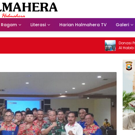
Ragam
Literasi
Harian Halmahera TV
Galeri
Donasi Presdir
Al Habib Husein