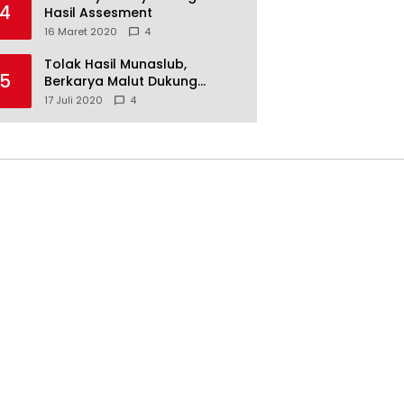
4
Hasil Assesment
16 Maret 2020
4
Tolak Hasil Munaslub,
5
Berkarya Malut Dukung
Tommy Soeharto
17 Juli 2020
4