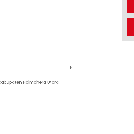
k
 Kabupaten Halmahera Utara.