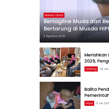
Maluku Utara
Bertagline Muda dan Ber
Bertarung di Musda HIP
2 Agustus 2025
Meriahkan 
2029, Peng
Halteng
25 Jul
Balita Pend
Pemerintah
Halut
9 Juli 20