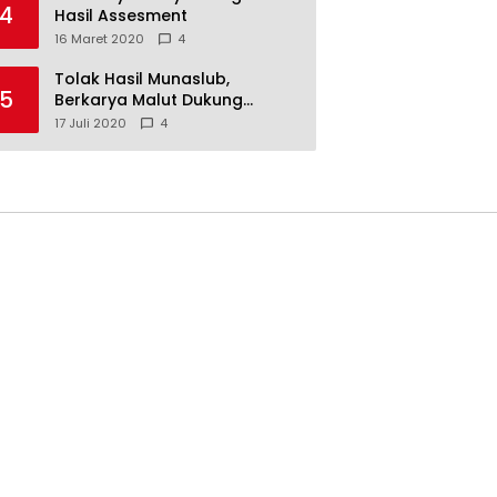
4
Hasil Assesment
16 Maret 2020
4
Tolak Hasil Munaslub,
5
Berkarya Malut Dukung
Tommy Soeharto
17 Juli 2020
4