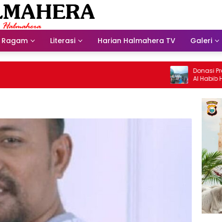
Ragam
Literasi
Harian Halmahera TV
Galeri
Donasi Presdir 
Al Habib Husein