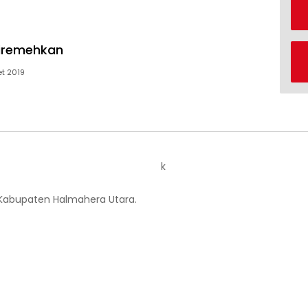
Diremehkan
et 2019
k
 Kabupaten Halmahera Utara.