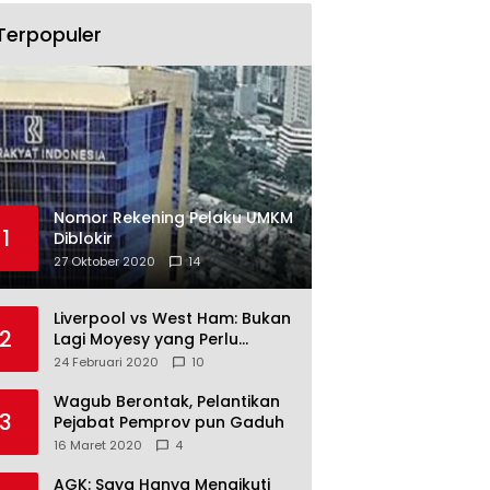
Terpopuler
Nomor Rekening Pelaku UMKM
1
Diblokir
27 Oktober 2020
14
Liverpool vs West Ham: Bukan
2
Lagi Moyesy yang Perlu
Ditakuti
24 Februari 2020
10
Wagub Berontak, Pelantikan
3
Pejabat Pemprov pun Gaduh
16 Maret 2020
4
AGK: Saya Hanya Mengikuti