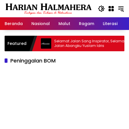
Langsung
ke
konten
Beranda
Nasional
Malut
Ragam
Literasi
H
sjid Warisan
Selamat Jalan Sang Inspirator, Selamat
Featured
Jalan Abangku Yuslam Idris
Peninggalan BOM