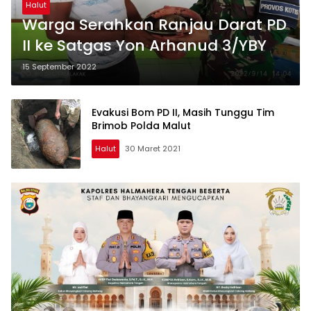
Halut
Warga Serahkan Ranjau Darat PD
II ke Satgas Yon Arhanud 3/YBY
15 September 2022
Evakusi Bom PD II, Masih Tunggu Tim
Brimob Polda Malut
Halut
30 Maret 2021