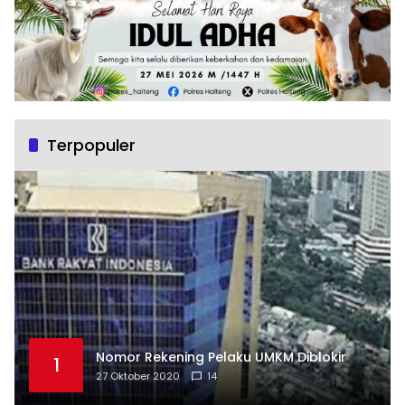
Terpopuler
Nomor Rekening Pelaku UMKM Diblokir
1
27 Oktober 2020
14