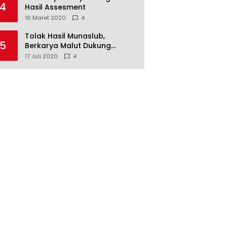
4
Hasil Assesment
16 Maret 2020
4
Tolak Hasil Munaslub,
5
Berkarya Malut Dukung
Tommy Soeharto
17 Juli 2020
4