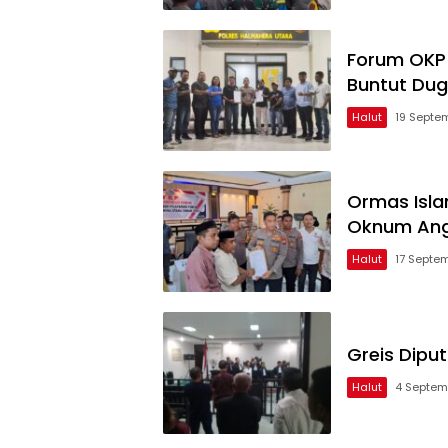
Forum OKP 
Buntut Dug
Halut
19 Septe
Ormas Isla
Oknum Ang
Halut
17 Septe
Greis Dipu
Halut
4 Septem