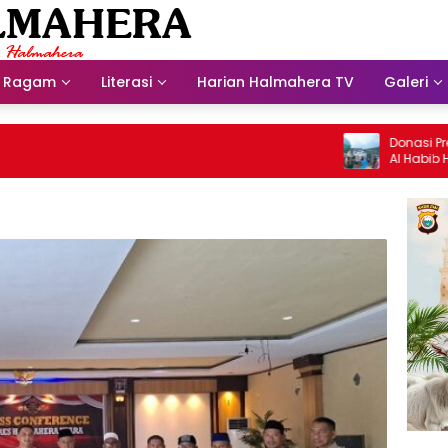
Ragam
Literasi
Harian Halmahera TV
Galeri
Donasi Presdir N
Al Habib Husein A