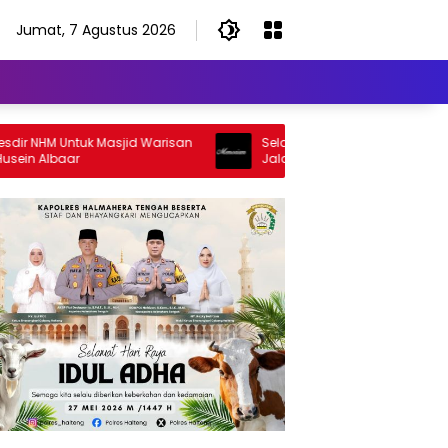
Jumat, 7 Agustus 2026
HM Untuk Masjid Warisan
Selamat Jalan Sang Inspirator, Selam
lbaar
Jalan Abangku Yuslam Idris