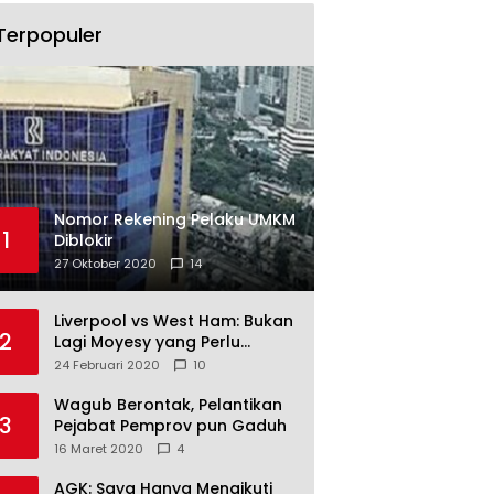
Terpopuler
Nomor Rekening Pelaku UMKM
1
Diblokir
27 Oktober 2020
14
Liverpool vs West Ham: Bukan
2
Lagi Moyesy yang Perlu
Ditakuti
24 Februari 2020
10
Wagub Berontak, Pelantikan
3
Pejabat Pemprov pun Gaduh
16 Maret 2020
4
AGK: Saya Hanya Mengikuti