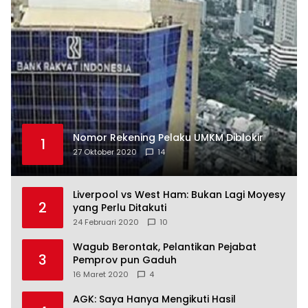
Nomor Rekening Pelaku UMKM Diblokir
1
27 Oktober 2020
14
Liverpool vs West Ham: Bukan Lagi Moyesy
2
yang Perlu Ditakuti
24 Februari 2020
10
Wagub Berontak, Pelantikan Pejabat
3
Pemprov pun Gaduh
16 Maret 2020
4
AGK: Saya Hanya Mengikuti Hasil