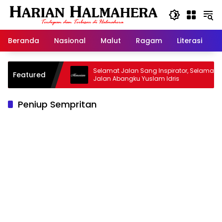
Langsung
ke
konten
Beranda
Nasional
Malut
Ragam
Literasi
H
sjid Warisan
Selamat Jalan Sang Inspirator, Selamat
Featured
Jalan Abangku Yuslam Idris
Peniup Sempritan