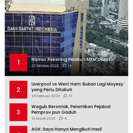
Nomor Rekening Pelaku UMKM Diblokir
1
27 Oktober 2020
14
Liverpool vs West Ham: Bukan Lagi Moyesy
2
yang Perlu Ditakuti
24 Februari 2020
10
Wagub Berontak, Pelantikan Pejabat
3
Pemprov pun Gaduh
16 Maret 2020
4
AGK: Saya Hanya Mengikuti Hasil