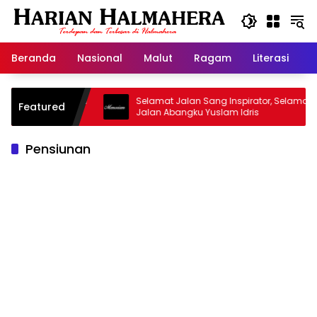
Langsung
ke
konten
Beranda
Nasional
Malut
Ragam
Literasi
H
asjid Warisan
Selamat Jalan Sang Inspirator, Selamat
Featured
Jalan Abangku Yuslam Idris
Pensiunan