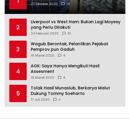
1
27 Oktober 2020
14
Liverpool vs West Ham: Bukan Lagi Moyesy
2
yang Perlu Ditakuti
24 Februari 2020
10
Wagub Berontak, Pelantikan Pejabat
3
Pemprov pun Gaduh
16 Maret 2020
4
AGK: Saya Hanya Mengikuti Hasil
4
Assesment
16 Maret 2020
4
Tolak Hasil Munaslub, Berkarya Malut
5
Dukung Tommy Soeharto
17 Juli 2020
4