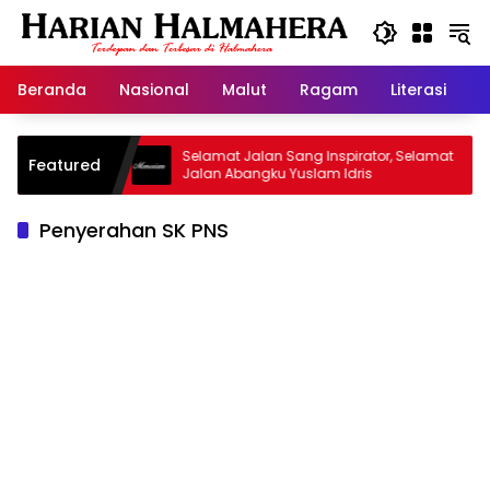
Langsung
ke
konten
Beranda
Nasional
Malut
Ragam
Literasi
H
 Warisan
Selamat Jalan Sang Inspirator, Selamat
K
Featured
Jalan Abangku Yuslam Idris
M
Penyerahan SK PNS