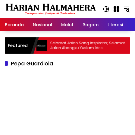
Langsung
ke
konten
Beranda
Nasional
Malut
Ragam
Literasi
H
d Warisan
Selamat Jalan Sang Inspirator, Selamat
Featured
Jalan Abangku Yuslam Idris
Pepa Guardiola