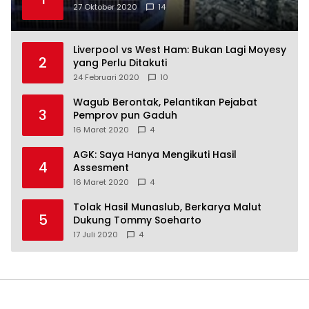
27 Oktober 2020
14
Liverpool vs West Ham: Bukan Lagi Moyesy
2
yang Perlu Ditakuti
24 Februari 2020
10
Wagub Berontak, Pelantikan Pejabat
3
Pemprov pun Gaduh
16 Maret 2020
4
AGK: Saya Hanya Mengikuti Hasil
4
Assesment
16 Maret 2020
4
Tolak Hasil Munaslub, Berkarya Malut
5
Dukung Tommy Soeharto
17 Juli 2020
4