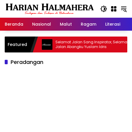
Langsung
ke
konten
Beranda
Nasional
Malut
Ragam
Literasi
H
Masjid Warisan
Selamat Jalan Sang Inspirator, Selamat
Featured
Jalan Abangku Yuslam Idris
Peradangan