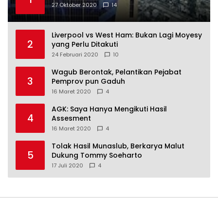
27 Oktober 2020
14
Liverpool vs West Ham: Bukan Lagi Moyesy
2
yang Perlu Ditakuti
24 Februari 2020
10
Wagub Berontak, Pelantikan Pejabat
3
Pemprov pun Gaduh
16 Maret 2020
4
AGK: Saya Hanya Mengikuti Hasil
4
Assesment
16 Maret 2020
4
Tolak Hasil Munaslub, Berkarya Malut
5
Dukung Tommy Soeharto
17 Juli 2020
4