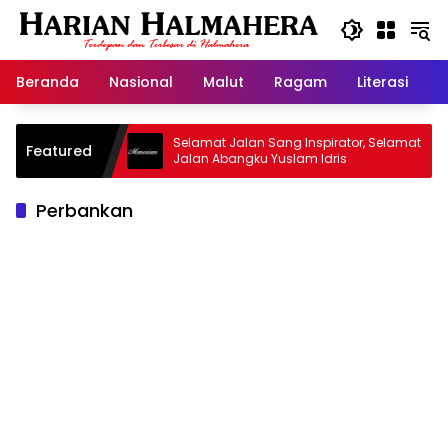
Langsung
ke
konten
Beranda
Nasional
Malut
Ragam
Literasi
H
id Warisan
Selamat Jalan Sang Inspirator, Selamat
Featured
Jalan Abangku Yuslam Idris
Perbankan