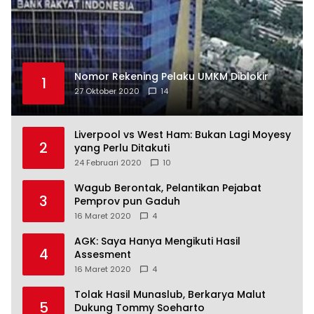
Nomor Rekening Pelaku UMKM Diblokir
1
27 Oktober 2020
14
Liverpool vs West Ham: Bukan Lagi Moyesy
2
yang Perlu Ditakuti
24 Februari 2020
10
Wagub Berontak, Pelantikan Pejabat
3
Pemprov pun Gaduh
16 Maret 2020
4
AGK: Saya Hanya Mengikuti Hasil
4
Assesment
16 Maret 2020
4
Tolak Hasil Munaslub, Berkarya Malut
5
Dukung Tommy Soeharto