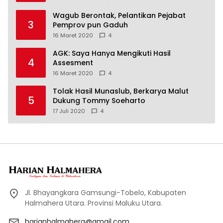
Wagub Berontak, Pelantikan Pejabat
3
Pemprov pun Gaduh
16 Maret 2020
4
AGK: Saya Hanya Mengikuti Hasil
4
Assesment
16 Maret 2020
4
Tolak Hasil Munaslub, Berkarya Malut
5
Dukung Tommy Soeharto
17 Juli 2020
4
Jl. Bhayangkara Gamsungi-Tobelo, Kabupaten
Halmahera Utara. Provinsi Maluku Utara.
harianhalmahera@gmail.com