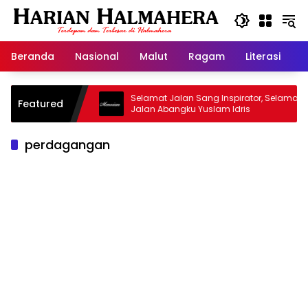
Langsung
ke
konten
Beranda
Nasional
Malut
Ragam
Literasi
H
sjid Warisan
Selamat Jalan Sang Inspirator, Selamat
Featured
Jalan Abangku Yuslam Idris
perdagangan