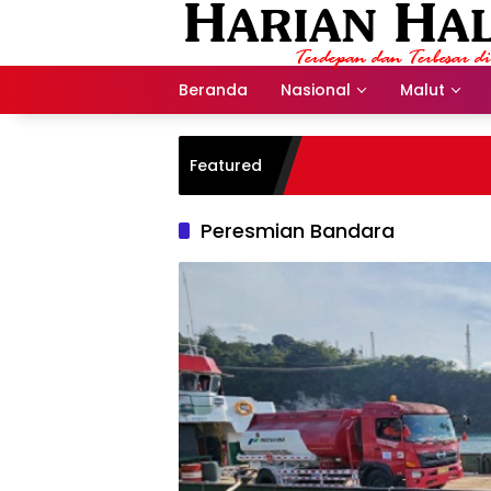
Langsung
ke
konten
Beranda
Nasional
Malut
Featured
Peresmian Bandara