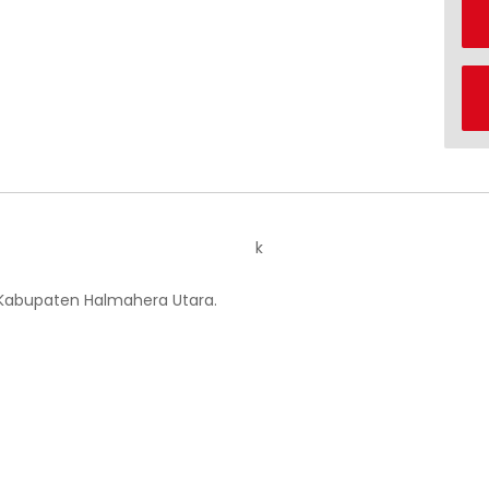
k
 Kabupaten Halmahera Utara.