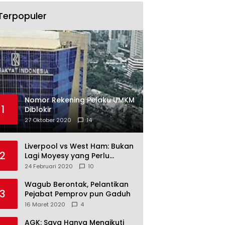
Terpopuler
Nomor Rekening Pelaku UMKM
1
Diblokir
27 Oktober 2020
14
Liverpool vs West Ham: Bukan
2
Lagi Moyesy yang Perlu
Ditakuti
24 Februari 2020
10
Wagub Berontak, Pelantikan
3
Pejabat Pemprov pun Gaduh
16 Maret 2020
4
AGK: Saya Hanya Mengikuti