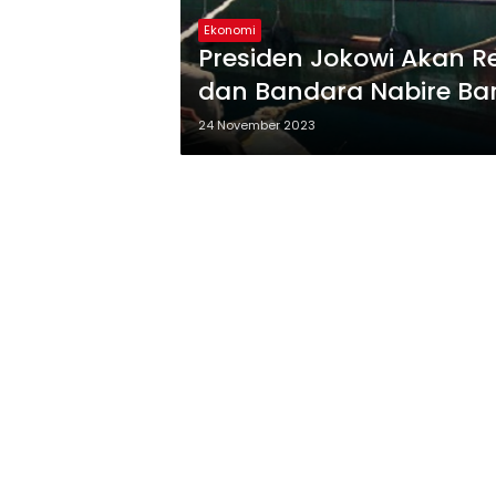
Ekonomi
Presiden Jokowi Akan R
dan Bandara Nabire Ba
Penyaluran Avtur
24 November 2023