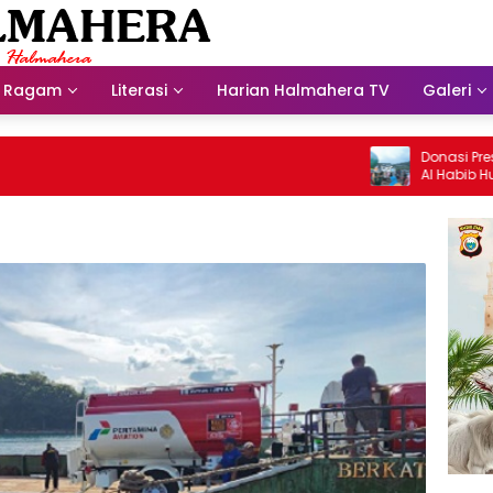
Ragam
Literasi
Harian Halmahera TV
Galeri
Donasi Presdir 
Al Habib Husein