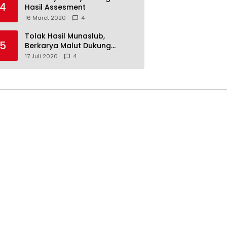
4
Hasil Assesment
16 Maret 2020
4
Tolak Hasil Munaslub,
5
Berkarya Malut Dukung
Tommy Soeharto
17 Juli 2020
4