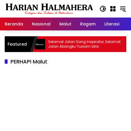
Langsung
ke
konten
Beranda
Nasional
Malut
Ragam
Literasi
H
d Warisan
Selamat Jalan Sang Inspirator, Selamat
Featured
Jalan Abangku Yuslam Idris
PERHAPI Malut