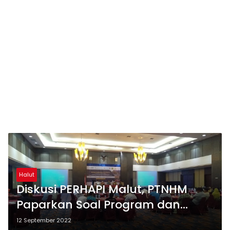
Halut
Diskusi PERHAPI Malut, PTNHM
Paparkan Soal Program dan
Tantangan
12 September 2022