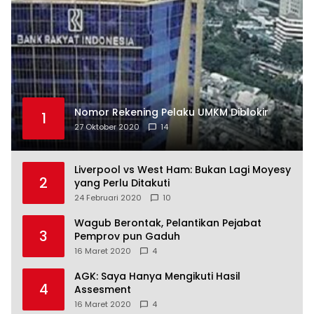
Nomor Rekening Pelaku UMKM Diblokir
1
27 Oktober 2020
14
Liverpool vs West Ham: Bukan Lagi Moyesy
2
yang Perlu Ditakuti
24 Februari 2020
10
Wagub Berontak, Pelantikan Pejabat
3
Pemprov pun Gaduh
16 Maret 2020
4
AGK: Saya Hanya Mengikuti Hasil
4
Assesment
16 Maret 2020
4