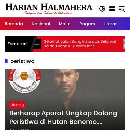
Langsung
ke
konten
Beranda
Nasional
Malut
Ragam
Literasi
H
Warisan
Selamat Jalan Sang Inspirator, Selamat
Ki
Featured
Jalan Abangku Yuslam Idris
Me
peristiwa
Halteng
Berharap Aparat Ungkap Dalang
Peristiwa di Hutan Banemo,