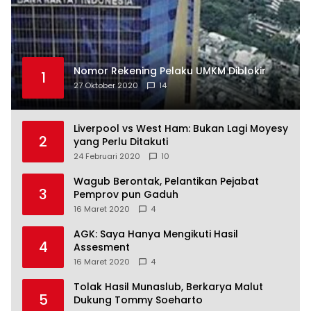
Nomor Rekening Pelaku UMKM Diblokir
1
27 Oktober 2020
14
Liverpool vs West Ham: Bukan Lagi Moyesy
2
yang Perlu Ditakuti
24 Februari 2020
10
Wagub Berontak, Pelantikan Pejabat
3
Pemprov pun Gaduh
16 Maret 2020
4
AGK: Saya Hanya Mengikuti Hasil
4
Assesment
16 Maret 2020
4
Tolak Hasil Munaslub, Berkarya Malut
5
Dukung Tommy Soeharto