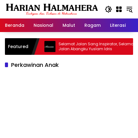
Langsung
ke
konten
Beranda
Nasional
Malut
Ragam
Literasi
H
asjid Warisan
Selamat Jalan Sang Inspirator, Selamat
Featured
Jalan Abangku Yuslam Idris
Perkawinan Anak