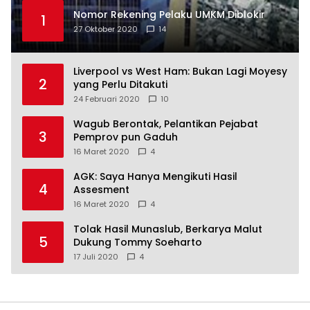
Nomor Rekening Pelaku UMKM Diblokir
1
27 Oktober 2020
14
Liverpool vs West Ham: Bukan Lagi Moyesy
2
yang Perlu Ditakuti
24 Februari 2020
10
Wagub Berontak, Pelantikan Pejabat
3
Pemprov pun Gaduh
16 Maret 2020
4
AGK: Saya Hanya Mengikuti Hasil
4
Assesment
16 Maret 2020
4
Tolak Hasil Munaslub, Berkarya Malut
5
Dukung Tommy Soeharto
17 Juli 2020
4