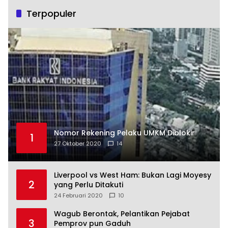
Terpopuler
Nomor Rekening Pelaku UMKM Diblokir
1
27 Oktober 2020
14
Liverpool vs West Ham: Bukan Lagi Moyesy
2
yang Perlu Ditakuti
24 Februari 2020
10
Wagub Berontak, Pelantikan Pejabat
3
Pemprov pun Gaduh