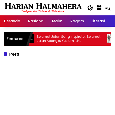
Langsung
ke
konten
Beranda
Nasional
Malut
Ragam
Literasi
H
isan
Selamat Jalan Sang Inspirator, Selamat
Kipra
Featured
Jalan Abangku Yuslam Idris
Menan
Pers