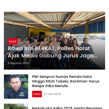
Halut
Bawa Visi BERKAT, Polres Halut
Ajak Media Gabung Jurus Jaga
Kamtibmas
9 Agustus 2025
PWI Semprot Humas Pemda Halut
Hingga RSUD Tobelo, Rachman: Harus
Belajar Etika Menulis
Halut
27 Juni 2025
Berkah Idul Adha 2024, Harita Bersama