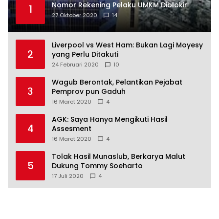
Nomor Rekening Pelaku UMKM Diblokir
1
27 Oktober 2020
14
Liverpool vs West Ham: Bukan Lagi Moyesy
2
yang Perlu Ditakuti
24 Februari 2020
10
Wagub Berontak, Pelantikan Pejabat
3
Pemprov pun Gaduh
16 Maret 2020
4
AGK: Saya Hanya Mengikuti Hasil
4
Assesment
16 Maret 2020
4
Tolak Hasil Munaslub, Berkarya Malut
5
Dukung Tommy Soeharto
17 Juli 2020
4