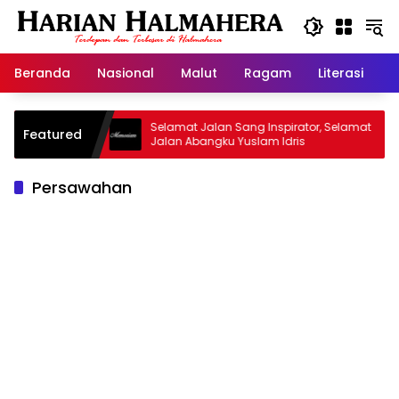
Langsung
ke
konten
Beranda
Nasional
Malut
Ragam
Literasi
H
d Warisan
Selamat Jalan Sang Inspirator, Selamat
Featured
Jalan Abangku Yuslam Idris
Persawahan