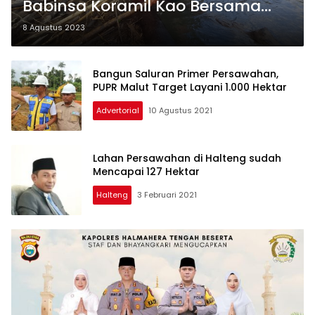
Babinsa Koramil Kao Bersama
Warga Bersihkan Bendungan
8 Agustus 2023
Bangun Saluran Primer Persawahan,
PUPR Malut Target Layani 1.000 Hektar
Advertorial
10 Agustus 2021
Lahan Persawahan di Halteng sudah
Mencapai 127 Hektar
Halteng
3 Februari 2021