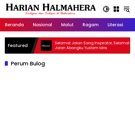
Langsung
ke
konten
Beranda
Nasional
Malut
Ragam
Literasi
H
asjid Warisan
Selamat Jalan Sang Inspirator, Selamat
Featured
Jalan Abangku Yuslam Idris
Perum Bulog