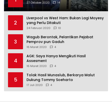
27 Oktober 2020
14
Liverpool vs West Ham: Bukan Lagi Moyesy
2
yang Perlu Ditakuti
24 Februari 2020
10
Wagub Berontak, Pelantikan Pejabat
3
Pemprov pun Gaduh
16 Maret 2020
4
AGK: Saya Hanya Mengikuti Hasil
4
Assesment
16 Maret 2020
4
Tolak Hasil Munaslub, Berkarya Malut
5
Dukung Tommy Soeharto
17 Juli 2020
4