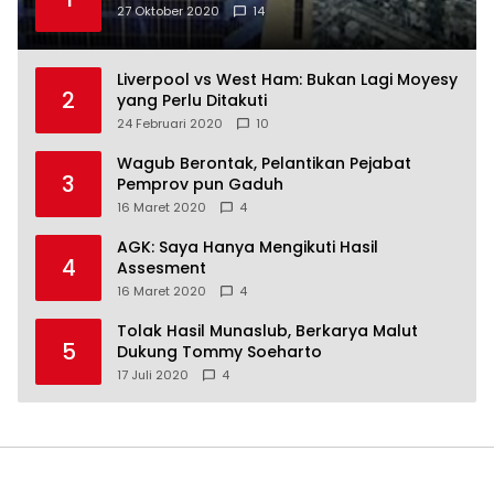
27 Oktober 2020
14
Liverpool vs West Ham: Bukan Lagi Moyesy
2
yang Perlu Ditakuti
24 Februari 2020
10
Wagub Berontak, Pelantikan Pejabat
3
Pemprov pun Gaduh
16 Maret 2020
4
AGK: Saya Hanya Mengikuti Hasil
4
Assesment
16 Maret 2020
4
Tolak Hasil Munaslub, Berkarya Malut
5
Dukung Tommy Soeharto
17 Juli 2020
4