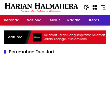
Langsung
ke
konten
Beranda
Nasional
Malut
Ragam
Literasi
H
jid Warisan
Selamat Jalan Sang Inspirator, Selamat
Featured
Jalan Abangku Yuslam Idris
Perumahan Dua Jari