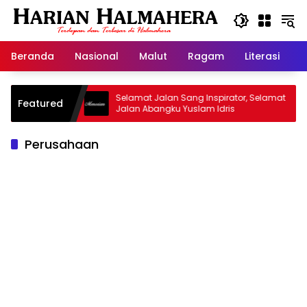
Langsung
ke
konten
Beranda
Nasional
Malut
Ragam
Literasi
H
 Warisan
Selamat Jalan Sang Inspirator, Selamat
K
Featured
Jalan Abangku Yuslam Idris
M
Perusahaan