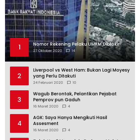
Nomor Rekening Pelaku UMKM Diblokir
1
27 Oktober 2020
14
Liverpool vs West Ham: Bukan Lagi Moyesy
2
yang Perlu Ditakuti
24 Februari 2020
10
Wagub Berontak, Pelantikan Pejabat
3
Pemprov pun Gaduh
16 Maret 2020
4
AGK: Saya Hanya Mengikuti Hasil
4
Assesment
16 Maret 2020
4