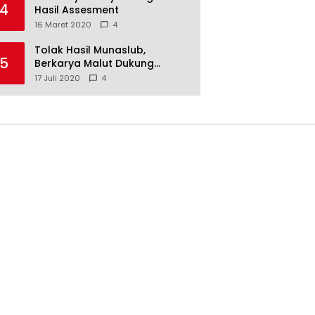
4
Hasil Assesment
16 Maret 2020
4
Tolak Hasil Munaslub,
5
Berkarya Malut Dukung
Tommy Soeharto
17 Juli 2020
4