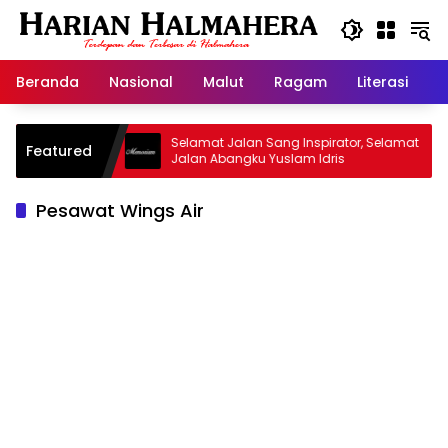
Langsung
ke
konten
Beranda
Nasional
Malut
Ragam
Literasi
H
d Warisan
Selamat Jalan Sang Inspirator, Selamat
Featured
Jalan Abangku Yuslam Idris
Pesawat Wings Air