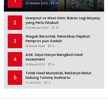
1
27 Oktober 2020
14
Liverpool vs West Ham: Bukan Lagi Moyesy
2
yang Perlu Ditakuti
24 Februari 2020
10
Wagub Berontak, Pelantikan Pejabat
3
Pemprov pun Gaduh
16 Maret 2020
4
AGK: Saya Hanya Mengikuti Hasil
4
Assesment
16 Maret 2020
4
Tolak Hasil Munaslub, Berkarya Malut
5
Dukung Tommy Soeharto
17 Juli 2020
4