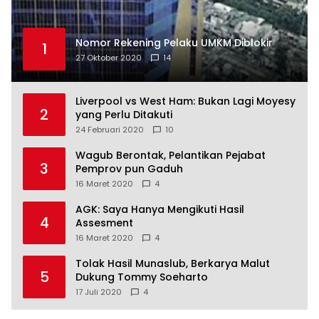
Nomor Rekening Pelaku UMKM Diblokir
1
27 Oktober 2020
14
Liverpool vs West Ham: Bukan Lagi Moyesy
2
yang Perlu Ditakuti
24 Februari 2020
10
Wagub Berontak, Pelantikan Pejabat
3
Pemprov pun Gaduh
16 Maret 2020
4
AGK: Saya Hanya Mengikuti Hasil
4
Assesment
16 Maret 2020
4
Tolak Hasil Munaslub, Berkarya Malut
5
Dukung Tommy Soeharto
17 Juli 2020
4