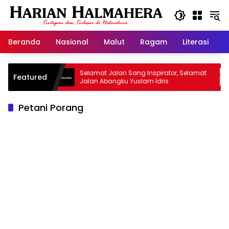
Langsung
ke
konten
Beranda
Nasional
Malut
Ragam
Literasi
H
d Warisan
Selamat Jalan Sang Inspirator, Selamat
Featured
Jalan Abangku Yuslam Idris
Petani Porang