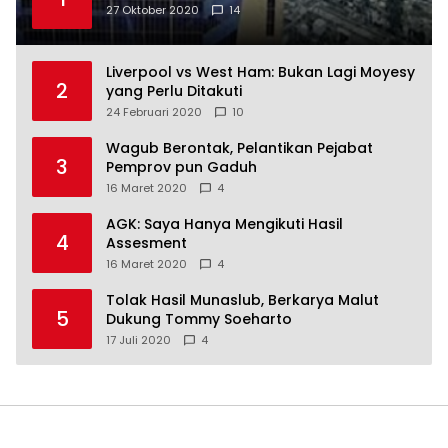
27 Oktober 2020
14
Liverpool vs West Ham: Bukan Lagi Moyesy
2
yang Perlu Ditakuti
24 Februari 2020
10
Wagub Berontak, Pelantikan Pejabat
3
Pemprov pun Gaduh
16 Maret 2020
4
AGK: Saya Hanya Mengikuti Hasil
4
Assesment
16 Maret 2020
4
Tolak Hasil Munaslub, Berkarya Malut
5
Dukung Tommy Soeharto
17 Juli 2020
4