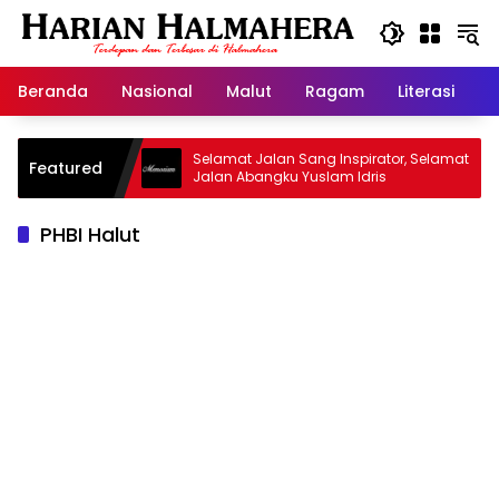
Langsung
ke
konten
Beranda
Nasional
Malut
Ragam
Literasi
H
jid Warisan
Selamat Jalan Sang Inspirator, Selamat
Featured
Jalan Abangku Yuslam Idris
PHBI Halut