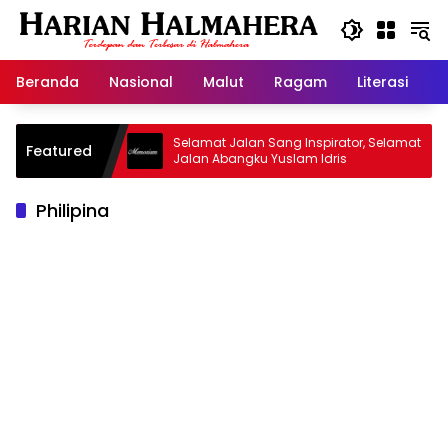
Langsung
ke
konten
Beranda
Nasional
Malut
Ragam
Literasi
H
id Warisan
Selamat Jalan Sang Inspirator, Selamat
Featured
Jalan Abangku Yuslam Idris
Philipina