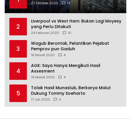
27 Oktober 2020
14
Liverpool vs West Ham: Bukan Lagi Moyesy
2
yang Perlu Ditakuti
24 Februari 2020
10
Wagub Berontak, Pelantikan Pejabat
3
Pemprov pun Gaduh
16 Maret 2020
4
AGK: Saya Hanya Mengikuti Hasil
4
Assesment
16 Maret 2020
4
Tolak Hasil Munaslub, Berkarya Malut
5
Dukung Tommy Soeharto
17 Juli 2020
4