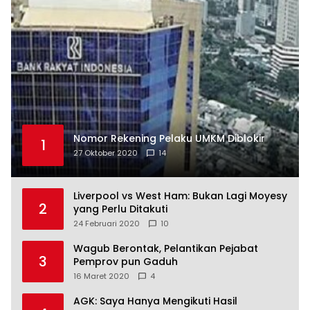
Nomor Rekening Pelaku UMKM Diblokir
1
27 Oktober 2020
14
Liverpool vs West Ham: Bukan Lagi Moyesy
2
yang Perlu Ditakuti
24 Februari 2020
10
Wagub Berontak, Pelantikan Pejabat
3
Pemprov pun Gaduh
16 Maret 2020
4
AGK: Saya Hanya Mengikuti Hasil