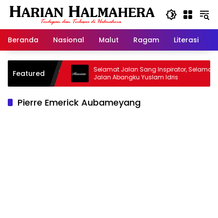
Langsung
ke
konten
Beranda
Nasional
Malut
Ragam
Literasi
H
asjid Warisan
Selamat Jalan Sang Inspirator, Selamat
Featured
Jalan Abangku Yuslam Idris
Pierre Emerick Aubameyang