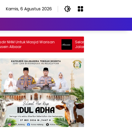
Kamis, 6 Agustus 2026
NHM Untuk Masjid Warisan
Selamat Jalan Sang Inspirator, Sela
Albaar
Jalan Abangku Yuslam Idris