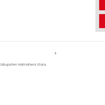
k
 Kabupaten Halmahera Utara.