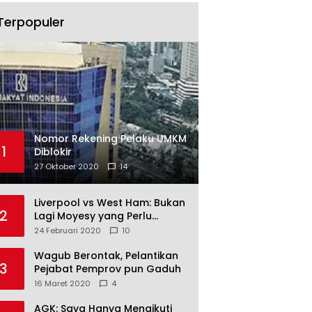
Terpopuler
Nomor Rekening Pelaku UMKM
1
Diblokir
27 Oktober 2020
14
Liverpool vs West Ham: Bukan
2
Lagi Moyesy yang Perlu
Ditakuti
24 Februari 2020
10
Wagub Berontak, Pelantikan
3
Pejabat Pemprov pun Gaduh
16 Maret 2020
4
AGK: Saya Hanya Mengikuti