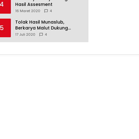
4
Hasil Assesment
16 Maret 2020
4
Tolak Hasil Munaslub,
5
Berkarya Malut Dukung
Tommy Soeharto
17 Juli 2020
4