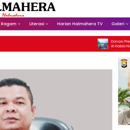
Ragam
Literasi
Harian Halmahera TV
Galeri
Donasi Presdir 
Al Habib Husein 