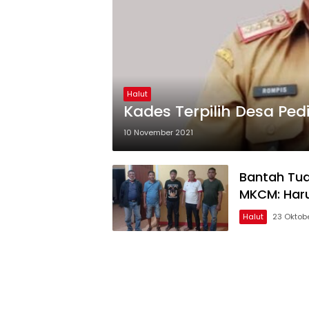
Halut
Kades Terpilih Desa Pe
10 November 2021
Bantah Tud
MKCM: Harus
Halut
23 Oktob