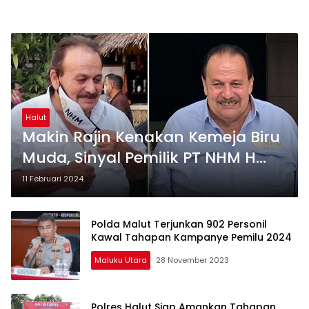
Halut
Makin Rajin Kenakan Kemeja Biru
Muda, Sinyal Pemilik PT NHM H
Robert Nitiyudo Dukung Paslon 02
11 Februari 2024
Prabowo-Gibran?
Polda Malut Terjunkan 902 Personil
Kawal Tahapan Kampanye Pemilu 2024
Maluku Utara
28 November 2023
Polres Halut Siap Amankan Tahapan