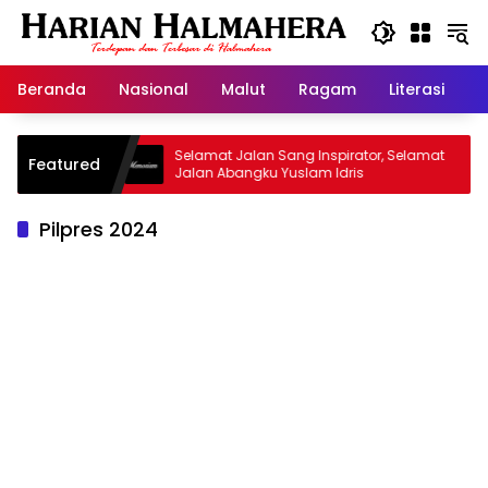
Langsung
ke
konten
Beranda
Nasional
Malut
Ragam
Literasi
H
arisan
Selamat Jalan Sang Inspirator, Selamat
Kip
Featured
Jalan Abangku Yuslam Idris
Men
Pilpres 2024