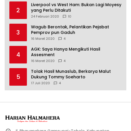
Liverpool vs West Ham: Bukan Lagi Moyesy
2
yang Perlu Ditakuti
24 Februari 2020
10
Wagub Berontak, Pelantikan Pejabat
3
Pemprov pun Gaduh
16 Maret 2020
4
AGK: Saya Hanya Mengikuti Hasil
4
Assesment
16 Maret 2020
4
Tolak Hasil Munaslub, Berkarya Malut
5
Dukung Tommy Soeharto
17 Juli 2020
4
Jl. Bhayangkara Gamsungi-Tobelo, Kabupaten