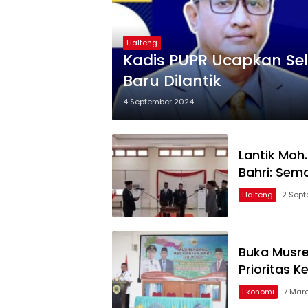
Halteng
Kadis PUPR Ucapkan Sel
Baru Dilantik
4 September 2024
Lantik Moh.
Bahri: Se
Halteng
2 Sep
Buka Musre
Prioritas 
Ekonomi
7 Mar