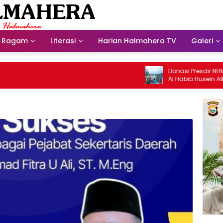
Ragam
Literasi
Harian Halmahera TV
Galeri
Donasi Presdir NHM Untu
Al Habib Husein Albaar