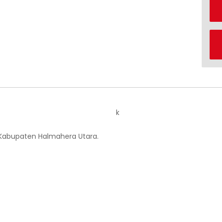
k
 Kabupaten Halmahera Utara.