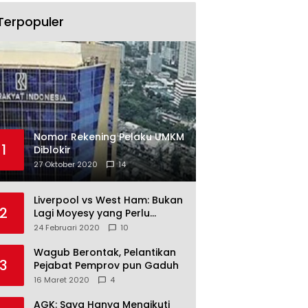
Terpopuler
Nomor Rekening Pelaku UMKM
1
Diblokir
27 Oktober 2020
14
Liverpool vs West Ham: Bukan
2
Lagi Moyesy yang Perlu
Ditakuti
24 Februari 2020
10
Wagub Berontak, Pelantikan
3
Pejabat Pemprov pun Gaduh
16 Maret 2020
4
AGK: Saya Hanya Mengikuti