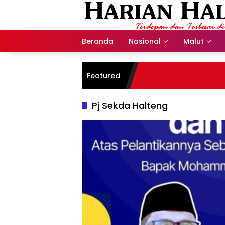
Langsung
ke
konten
Beranda
Nasional
Malut
Featured
Pj Sekda Halteng