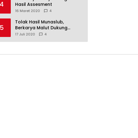
4
Hasil Assesment
16 Maret 2020
4
Tolak Hasil Munaslub,
5
Berkarya Malut Dukung
Tommy Soeharto
17 Juli 2020
4