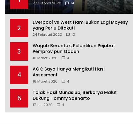
27 Oktober 2020
14
Liverpool vs West Ham: Bukan Lagi Moyesy
2
yang Perlu Ditakuti
24 Februari 2020
10
Wagub Berontak, Pelantikan Pejabat
3
Pemprov pun Gaduh
16 Maret 2020
4
AGK: Saya Hanya Mengikuti Hasil
4
Assesment
16 Maret 2020
4
Tolak Hasil Munaslub, Berkarya Malut
5
Dukung Tommy Soeharto
17 Juli 2020
4