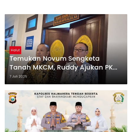
Halut
Temukan Novum Sengketa
Tanah MKCM, Ruddy Ajukan PK
Hingga Aduan Pidana
7 Juli 2025