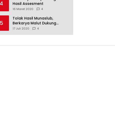
4
Hasil Assesment
16 Maret 2020
4
Tolak Hasil Munaslub,
5
Berkarya Malut Dukung
Tommy Soeharto
17 Juli 2020
4