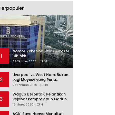
Terpopuler
Nomor Rekening Pelaku UMKM
1
Diblokir
27 Oktober 2020
14
Liverpool vs West Ham: Bukan
2
Lagi Moyesy yang Perlu
Ditakuti
24 Februari 2020
10
Wagub Berontak, Pelantikan
3
Pejabat Pemprov pun Gaduh
16 Maret 2020
4
AGK: Saya Hanya Mengikuti