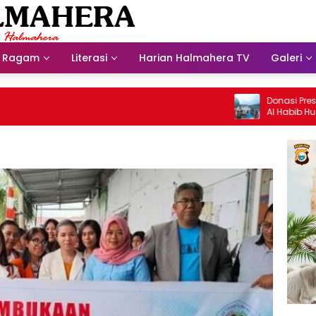
Ragam
Literasi
Harian Halmahera TV
Galeri
Donasi Presdir NH
Al Habib Husein A