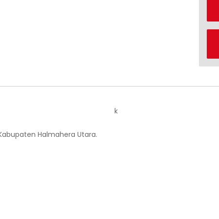
k
 Kabupaten Halmahera Utara.