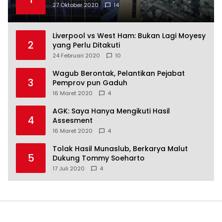
27 Oktober 2020
14
Liverpool vs West Ham: Bukan Lagi Moyesy
2
yang Perlu Ditakuti
24 Februari 2020
10
Wagub Berontak, Pelantikan Pejabat
3
Pemprov pun Gaduh
16 Maret 2020
4
AGK: Saya Hanya Mengikuti Hasil
4
Assesment
16 Maret 2020
4
Tolak Hasil Munaslub, Berkarya Malut
5
Dukung Tommy Soeharto
17 Juli 2020
4