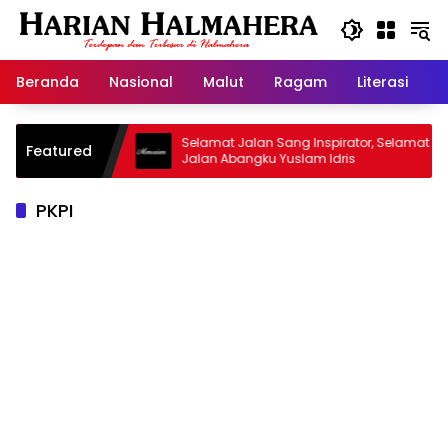
Langsung
ke
konten
Beranda
Nasional
Malut
Ragam
Literasi
H
sjid Warisan
Selamat Jalan Sang Inspirator, Selamat
Featured
Jalan Abangku Yuslam Idris
PKPI