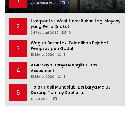
27 Oktober 2020
14
Liverpool vs West Ham: Bukan Lagi Moyesy
2
yang Perlu Ditakuti
24 Februari 2020
10
Wagub Berontak, Pelantikan Pejabat
3
Pemprov pun Gaduh
16 Maret 2020
4
AGK: Saya Hanya Mengikuti Hasil
4
Assesment
16 Maret 2020
4
Tolak Hasil Munaslub, Berkarya Malut
5
Dukung Tommy Soeharto
17 Juli 2020
4