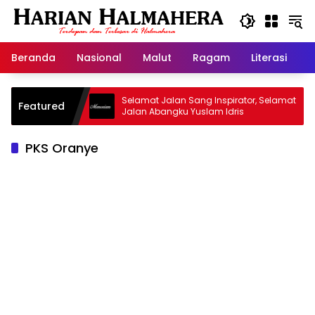
Langsung
ke
konten
Beranda
Nasional
Malut
Ragam
Literasi
H
jid Warisan
Selamat Jalan Sang Inspirator, Selamat
Featured
Jalan Abangku Yuslam Idris
PKS Oranye