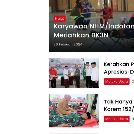
Halut
Karyawan NHM/Indotan 
Meriahkan BK3N
26 Februari 2024
Kerahkan P
Apresiasi 
Maluku Utara
2
Tak Hanya 
Korem 152/
Maluku Utara
4