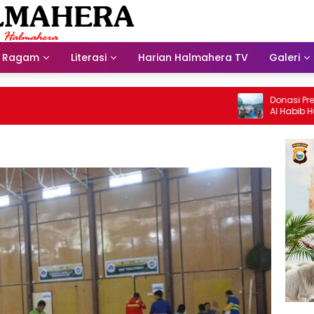
Ragam
Literasi
Harian Halmahera TV
Galeri
Donasi Presdir NH
Al Habib Husein A