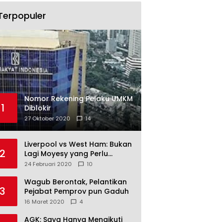
Terpopuler
Nomor Rekening Pelaku UMKM
1
Diblokir
27 Oktober 2020
14
Liverpool vs West Ham: Bukan
2
Lagi Moyesy yang Perlu
Ditakuti
24 Februari 2020
10
Wagub Berontak, Pelantikan
3
Pejabat Pemprov pun Gaduh
16 Maret 2020
4
AGK: Saya Hanya Mengikuti