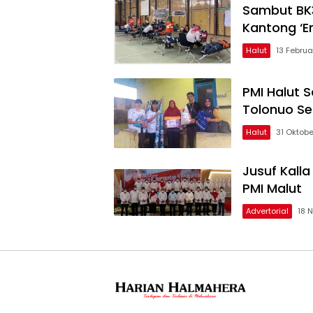
Sambut BK3
Kantong ‘E
Halut
13 Februa
PMI Halut S
Tolonuo Se
Halut
31 Oktob
Jusuf Kall
PMI Malut
Advertorial
18 