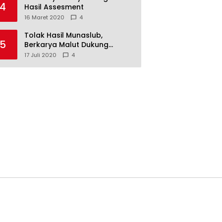
4
Hasil Assesment
16 Maret 2020
4
Tolak Hasil Munaslub,
5
Berkarya Malut Dukung
Tommy Soeharto
17 Juli 2020
4