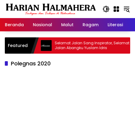
Langsung
ke
konten
Beranda
Nasional
Malut
Ragam
Literasi
H
sjid Warisan
Selamat Jalan Sang Inspirator, Selamat
Featured
Jalan Abangku Yuslam Idris
Polegnas 2020