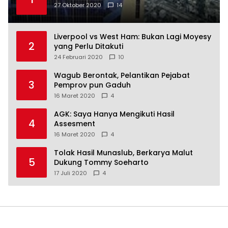
27 Oktober 2020
14
Liverpool vs West Ham: Bukan Lagi Moyesy
2
yang Perlu Ditakuti
24 Februari 2020
10
Wagub Berontak, Pelantikan Pejabat
3
Pemprov pun Gaduh
16 Maret 2020
4
AGK: Saya Hanya Mengikuti Hasil
4
Assesment
16 Maret 2020
4
Tolak Hasil Munaslub, Berkarya Malut
5
Dukung Tommy Soeharto
17 Juli 2020
4