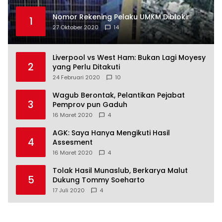
Nomor Rekening Pelaku UMKM Diblokir
1
27 Oktober 2020
14
Liverpool vs West Ham: Bukan Lagi Moyesy
2
yang Perlu Ditakuti
24 Februari 2020
10
Wagub Berontak, Pelantikan Pejabat
3
Pemprov pun Gaduh
16 Maret 2020
4
AGK: Saya Hanya Mengikuti Hasil
4
Assesment
16 Maret 2020
4
Tolak Hasil Munaslub, Berkarya Malut
5
Dukung Tommy Soeharto
17 Juli 2020
4