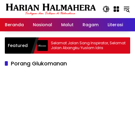
Langsung
ke
konten
Beranda
Nasional
Malut
Ragam
Literasi
H
d Warisan
Selamat Jalan Sang Inspirator, Selamat
Featured
Jalan Abangku Yuslam Idris
Porang Glukomanan