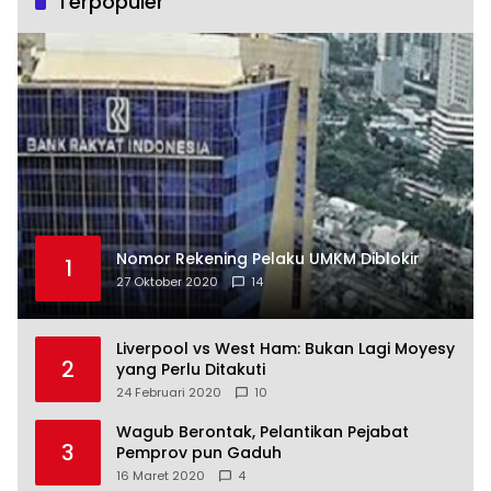
Terpopuler
Nomor Rekening Pelaku UMKM Diblokir
1
27 Oktober 2020
14
Liverpool vs West Ham: Bukan Lagi Moyesy
2
yang Perlu Ditakuti
24 Februari 2020
10
Wagub Berontak, Pelantikan Pejabat
3
Pemprov pun Gaduh
16 Maret 2020
4