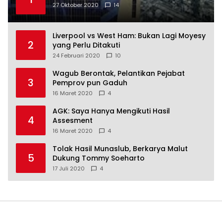
27 Oktober 2020
14
Liverpool vs West Ham: Bukan Lagi Moyesy
2
yang Perlu Ditakuti
24 Februari 2020
10
Wagub Berontak, Pelantikan Pejabat
3
Pemprov pun Gaduh
16 Maret 2020
4
AGK: Saya Hanya Mengikuti Hasil
4
Assesment
16 Maret 2020
4
Tolak Hasil Munaslub, Berkarya Malut
5
Dukung Tommy Soeharto
17 Juli 2020
4