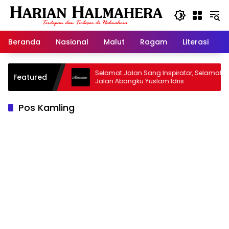
Langsung
ke
konten
Beranda
Nasional
Malut
Ragam
Literasi
H
sjid Warisan
Selamat Jalan Sang Inspirator, Selamat
Featured
Jalan Abangku Yuslam Idris
Pos Kamling