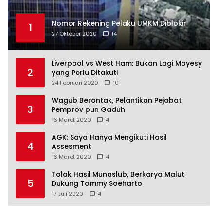
Nomor Rekening Pelaku UMKM Diblokir
1
27 Oktober 2020
14
Liverpool vs West Ham: Bukan Lagi Moyesy
2
yang Perlu Ditakuti
24 Februari 2020
10
Wagub Berontak, Pelantikan Pejabat
3
Pemprov pun Gaduh
16 Maret 2020
4
AGK: Saya Hanya Mengikuti Hasil
4
Assesment
16 Maret 2020
4
Tolak Hasil Munaslub, Berkarya Malut
5
Dukung Tommy Soeharto
17 Juli 2020
4