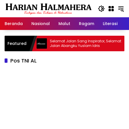
Langsung
ke
konten
Beranda
Nasional
Malut
Ragam
Literasi
H
id Warisan
Selamat Jalan Sang Inspirator, Selamat
Featured
Jalan Abangku Yuslam Idris
Pos TNI AL