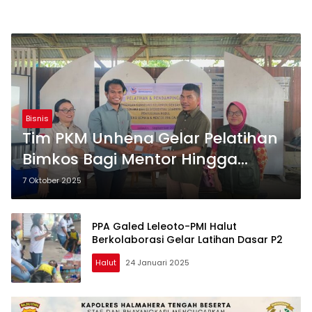
Bisnis
Tim PKM Unhena Gelar Pelatihan
Bimkos Bagi Mentor Hingga
Remaja di PPA Galed Tobelo
7 Oktober 2025
Selatan
PPA Galed Leleoto-PMI Halut
Berkolaborasi Gelar Latihan Dasar P2
Halut
24 Januari 2025