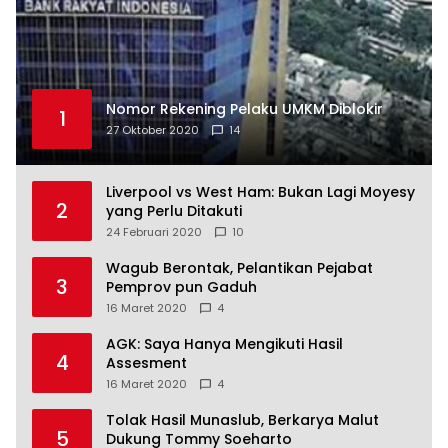
Nomor Rekening Pelaku UMKM Diblokir
1
27 Oktober 2020
14
Liverpool vs West Ham: Bukan Lagi Moyesy
2
yang Perlu Ditakuti
24 Februari 2020
10
Wagub Berontak, Pelantikan Pejabat
3
Pemprov pun Gaduh
16 Maret 2020
4
AGK: Saya Hanya Mengikuti Hasil
4
Assesment
16 Maret 2020
4
Tolak Hasil Munaslub, Berkarya Malut
5
Dukung Tommy Soeharto