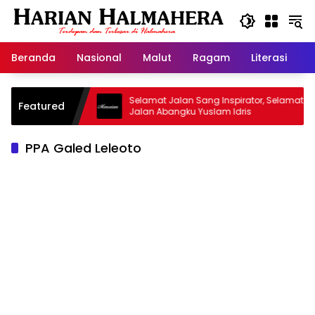
Langsung
ke
konten
Beranda
Nasional
Malut
Ragam
Literasi
H
jid Warisan
Selamat Jalan Sang Inspirator, Selamat
Featured
Jalan Abangku Yuslam Idris
PPA Galed Leleoto