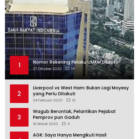
Nomor Rekening Pelaku UMKM Diblokir
1
27 Oktober 2020
14
Liverpool vs West Ham: Bukan Lagi Moyesy
2
yang Perlu Ditakuti
24 Februari 2020
10
Wagub Berontak, Pelantikan Pejabat
3
Pemprov pun Gaduh
16 Maret 2020
4
AGK: Saya Hanya Mengikuti Hasil