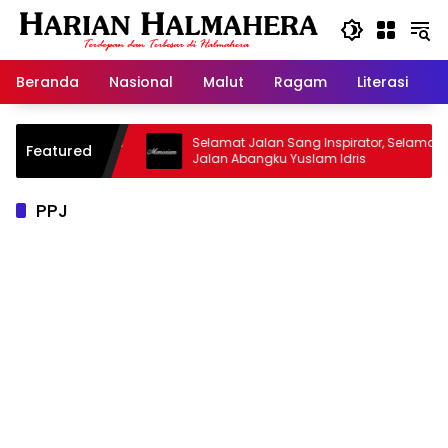
Langsung
ke
konten
Beranda
Nasional
Malut
Ragam
Literasi
H
sjid Warisan
Selamat Jalan Sang Inspirator, Selamat
Featured
Jalan Abangku Yuslam Idris
PPJ