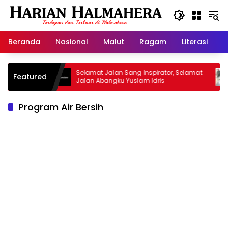
Langsung
ke
konten
Beranda
Nasional
Malut
Ragam
Literasi
H
arisan
Selamat Jalan Sang Inspirator, Selamat
Kip
Featured
Jalan Abangku Yuslam Idris
Men
Program Air Bersih