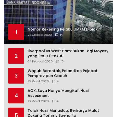
Nomor Rekening Pelaku UMKM Diblokir
1
27 Oktober 2020
14
Liverpool vs West Ham: Bukan Lagi Moyesy
2
yang Perlu Ditakuti
24 Februari 2020
10
Wagub Berontak, Pelantikan Pejabat
3
Pemprov pun Gaduh
16 Maret 2020
4
AGK: Saya Hanya Mengikuti Hasil
4
Assesment
16 Maret 2020
4
Tolak Hasil Munaslub, Berkarya Malut
5
Dukung Tommy Soeharto