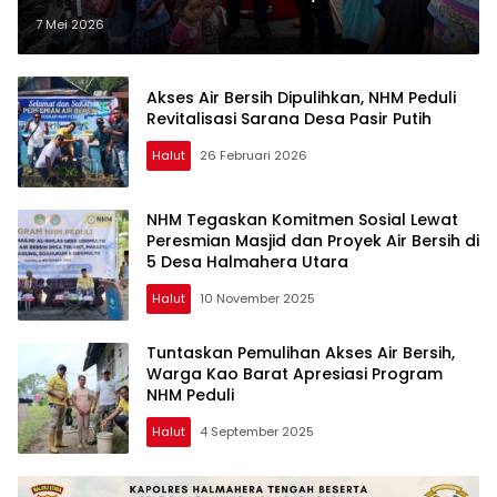
Kini Terlayani Langsung
7 Mei 2026
Akses Air Bersih Dipulihkan, NHM Peduli
Revitalisasi Sarana Desa Pasir Putih
Halut
26 Februari 2026
NHM Tegaskan Komitmen Sosial Lewat
Peresmian Masjid dan Proyek Air Bersih di
5 Desa Halmahera Utara
Halut
10 November 2025
Tuntaskan Pemulihan Akses Air Bersih,
Warga Kao Barat Apresiasi Program
NHM Peduli
Halut
4 September 2025