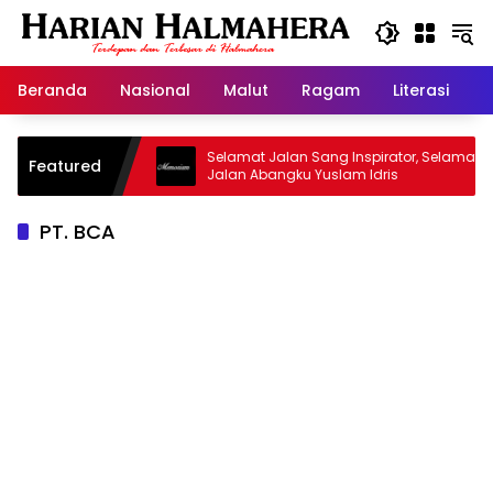
Langsung
ke
konten
Beranda
Nasional
Malut
Ragam
Literasi
H
sjid Warisan
Selamat Jalan Sang Inspirator, Selamat
Featured
Jalan Abangku Yuslam Idris
PT. BCA