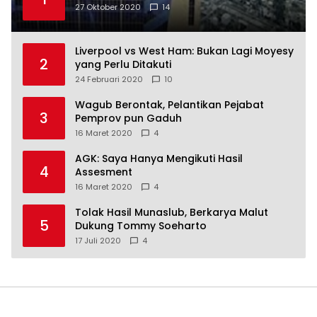
27 Oktober 2020
14
Liverpool vs West Ham: Bukan Lagi Moyesy
2
yang Perlu Ditakuti
24 Februari 2020
10
Wagub Berontak, Pelantikan Pejabat
3
Pemprov pun Gaduh
16 Maret 2020
4
AGK: Saya Hanya Mengikuti Hasil
4
Assesment
16 Maret 2020
4
Tolak Hasil Munaslub, Berkarya Malut
5
Dukung Tommy Soeharto
17 Juli 2020
4