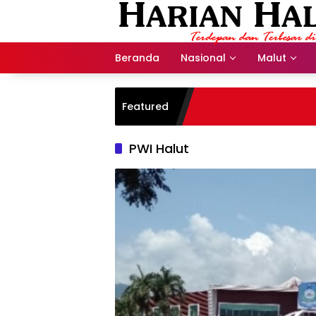
Langsung
ke
konten
Beranda
Nasional
Malut
Featured
PWI Halut