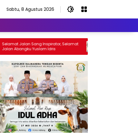
Sabtu, 8 Agustus 2026
t Jalan Sang Inspirator, Selamat
Kiprah Korem 152/Baabulla
Abangku Yuslam Idris
Menangani Stunting Di Wil