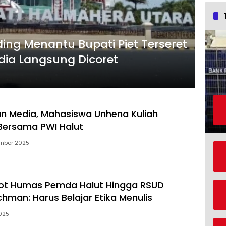
ing Menantu Bupati Piet Terseret
edia Langsung Dicoret
n Media, Mahasiswa Unhena Kuliah
Bersama PWI Halut
mber 2025
ot Humas Pemda Halut Hingga RSUD
hman: Harus Belajar Etika Menulis
2025