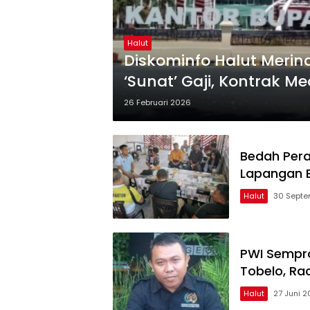
Halut
Diskominfo Halut Merind
‘Sunat’ Gaji, Kontrak M
26 Februari 2026
Bedah Pera
Lapangan 
Halut
30 Septe
PWI Sempr
Tobelo, Rac
Halut
27 Juni 