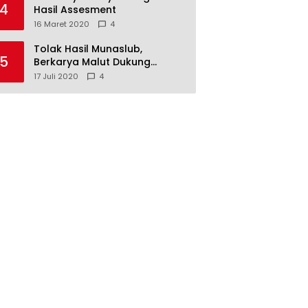
4
Hasil Assesment
16 Maret 2020
4
Tolak Hasil Munaslub,
5
Berkarya Malut Dukung
Tommy Soeharto
17 Juli 2020
4