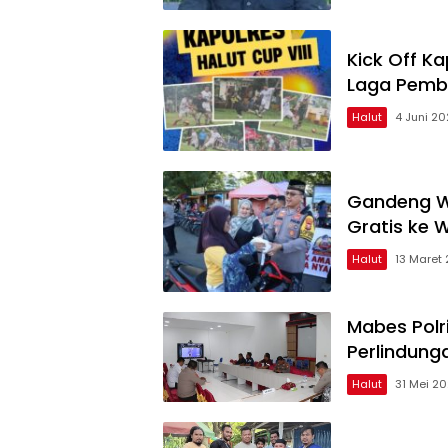
Kick Off Ka
Laga Pemb
Halut
4 Juni 2
Gandeng Wa
Gratis ke 
Halut
13 Maret
Mabes Polr
Perlindunga
Halut
31 Mei 2