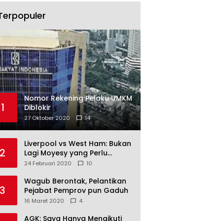
Terpopuler
Nomor Rekening Pelaku UMKM
1
Diblokir
27 Oktober 2020
14
Liverpool vs West Ham: Bukan
2
Lagi Moyesy yang Perlu
Ditakuti
24 Februari 2020
10
Wagub Berontak, Pelantikan
3
Pejabat Pemprov pun Gaduh
16 Maret 2020
4
AGK: Saya Hanya Mengikuti