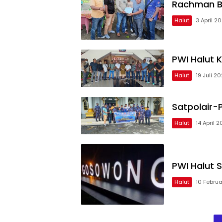
Rachman Ba
Halut
3 April 2
PWI Halut 
Halut
19 Juli 2
Satpolair-P
Halut
14 April 
PWI Halut 
Halut
10 Februa