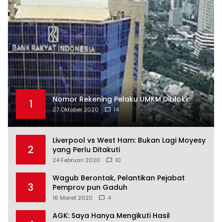
Nomor Rekening Pelaku UMKM Diblokir
1
27 Oktober 2020
14
Liverpool vs West Ham: Bukan Lagi Moyesy
2
yang Perlu Ditakuti
24 Februari 2020
10
Wagub Berontak, Pelantikan Pejabat
3
Pemprov pun Gaduh
16 Maret 2020
4
AGK: Saya Hanya Mengikuti Hasil