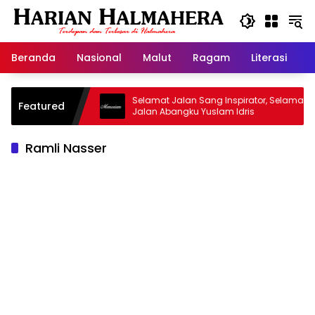
Langsung
ke
konten
Beranda
Nasional
Malut
Ragam
Literasi
H
sjid Warisan
Selamat Jalan Sang Inspirator, Selamat
Featured
Jalan Abangku Yuslam Idris
Ramli Nasser