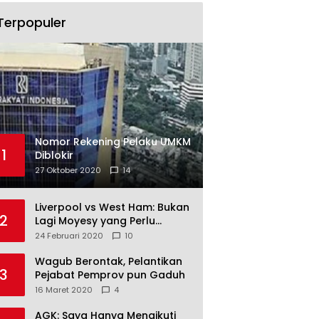
Terpopuler
Nomor Rekening Pelaku UMKM
1
Diblokir
27 Oktober 2020
14
Liverpool vs West Ham: Bukan
2
Lagi Moyesy yang Perlu
Ditakuti
24 Februari 2020
10
Wagub Berontak, Pelantikan
3
Pejabat Pemprov pun Gaduh
16 Maret 2020
4
AGK: Saya Hanya Mengikuti