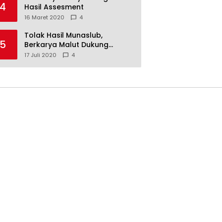
4
Hasil Assesment
16 Maret 2020
4
Tolak Hasil Munaslub,
5
Berkarya Malut Dukung
Tommy Soeharto
17 Juli 2020
4