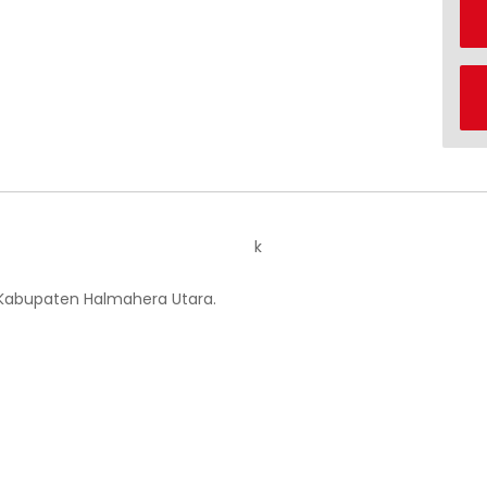
k
 Kabupaten Halmahera Utara.