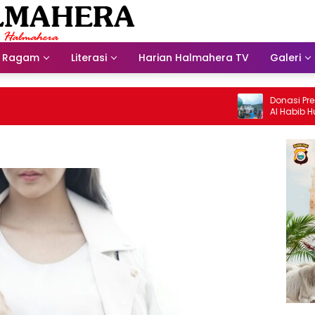
Ragam
Literasi
Harian Halmahera TV
Galeri
Donasi Presdir 
Al Habib Husein